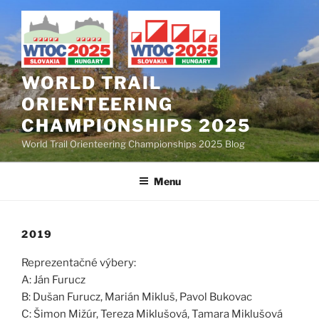
Skip
to
content
WORLD TRAIL
ORIENTEERING
CHAMPIONSHIPS 2025
World Trail Orienteering Championships 2025 Blog
Menu
2019
Reprezentačné výbery:
A: Ján Furucz
B: Dušan Furucz, Marián Mikluš, Pavol Bukovac
C: Šimon Mižúr, Tereza Miklušová, Tamara Miklušová