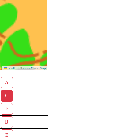
Leaflet
|
©
OpenStreetMap
A
C
F
D
E