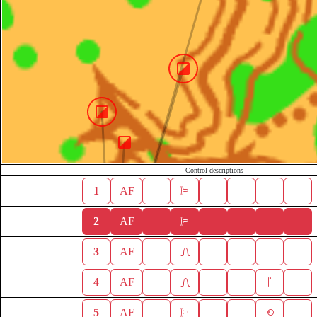
Control descriptions
1
AF
2
AF
3
AF
4
AF
5
AF