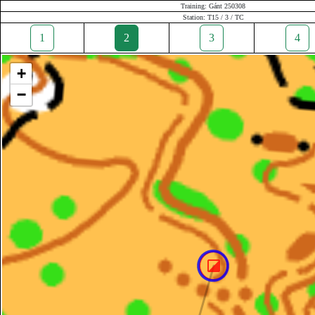
Training: Gánt 250308
Station: T15 / 3 / TC
1
2
3
4
+
−