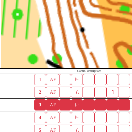
Control descriptions
1
AF
2
AF
3
AF
4
AF
5
AF