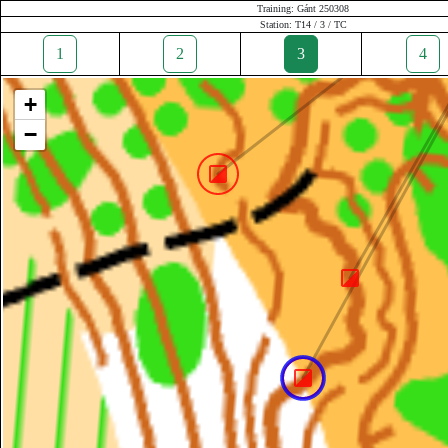
Training: Gánt 250308
Station: T14 / 3 / TC
1
2
3
4
+
−