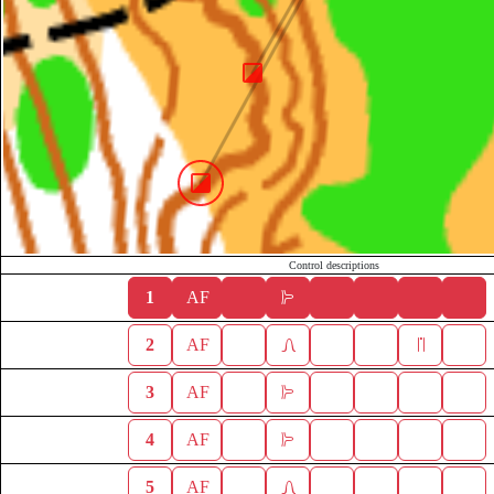
Control descriptions
1
AF
2
AF
3
AF
4
AF
5
AF