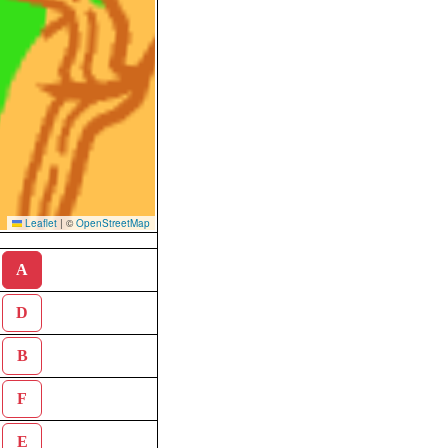
Leaflet
|
©
OpenStreetMap
A
D
B
F
E