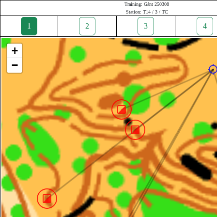
Training: Gánt 250308
Station: T14 / 3 / TC
1
2
3
4
+
−