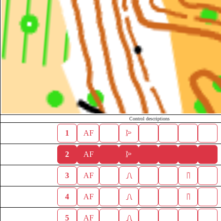
Control descriptions
1
AF
2
AF
3
AF
4
AF
5
AF