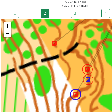
Training: Gánt 250308
Station: T14 / 2 / TEMPO
1
2
3
4
+
−