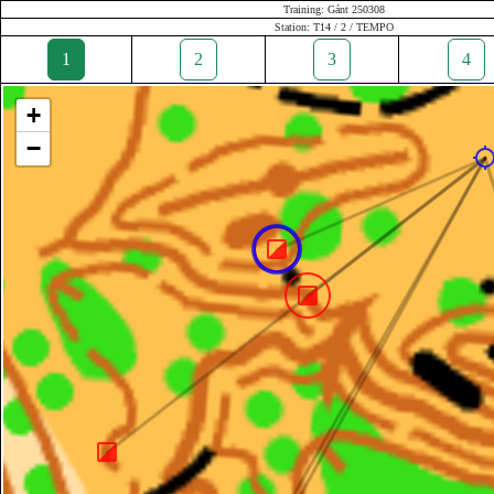
Training: Gánt 250308
Station: T14 / 2 / TEMPO
1
2
3
4
+
−