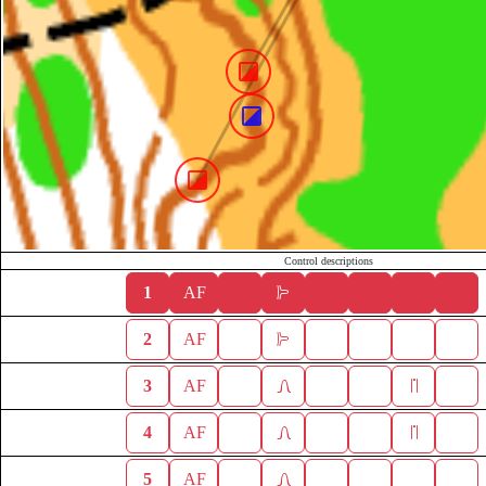
Control descriptions
1
AF
2
AF
3
AF
4
AF
5
AF