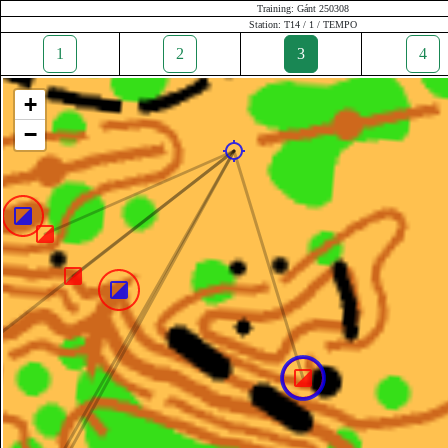
Training: Gánt 250308
Station: T14 / 1 / TEMPO
1
2
3
4
+
−