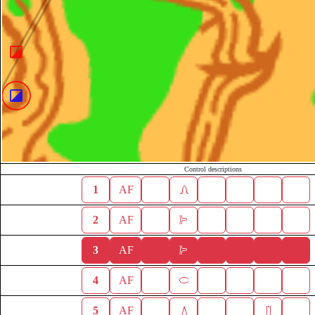
Control descriptions
1
AF
2
AF
3
AF
4
AF
5
AF