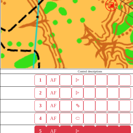
Control descriptions
1
AF
2
AF
3
AF
4
AF
5
AF