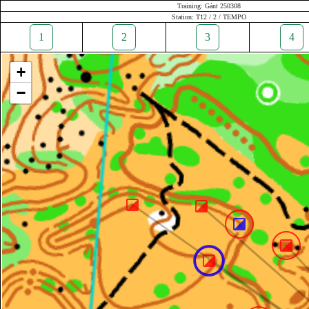
Training: Gánt 250308
Station: T12 / 2 / TEMPO
1
2
3
4
+
−