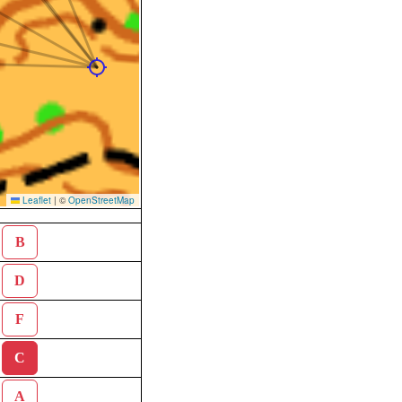
Leaflet
|
©
OpenStreetMap
B
D
F
C
A