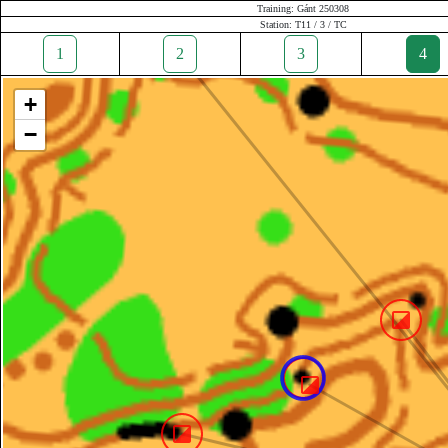
Training: Gánt 250308
Station: T11 / 3 / TC
1
2
3
4
+
−