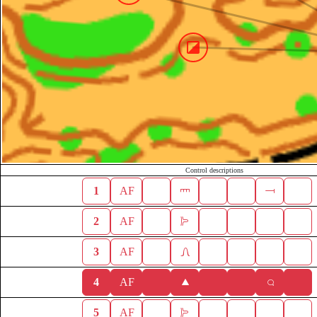
Control descriptions
1
AF
2
AF
3
AF
4
AF
5
AF