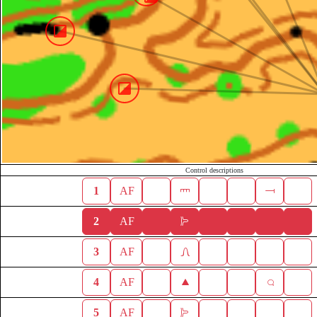
Control descriptions
1
AF
2
AF
3
AF
4
AF
5
AF