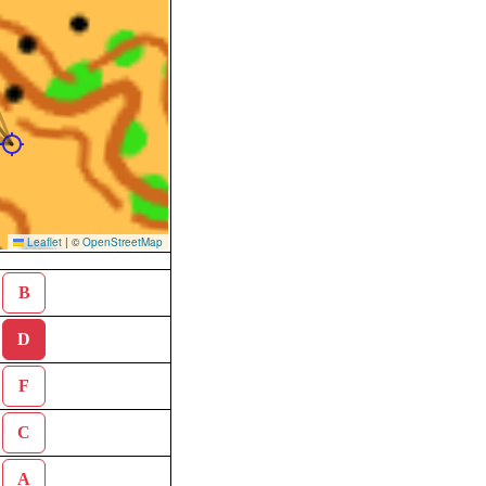
Leaflet
|
©
OpenStreetMap
B
D
F
C
A