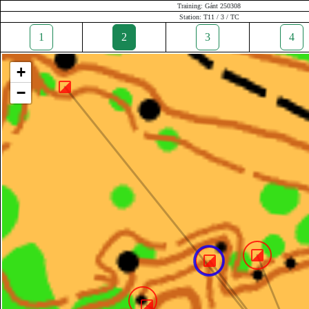
Training: Gánt 250308
Station: T11 / 3 / TC
1
2
3
4
+
−