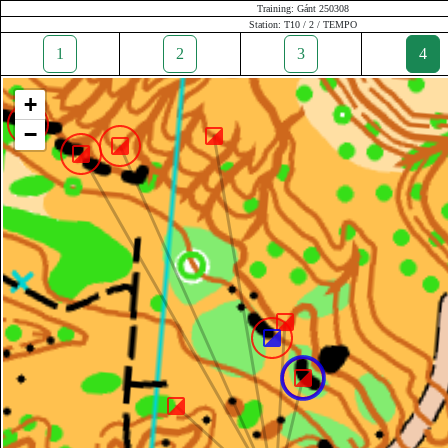
Training: Gánt 250308
Station: T10 / 2 / TEMPO
1
2
3
4
+
−