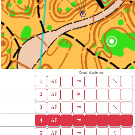
Control descriptions
1
AF
2
AF
3
AF
4
AF
5
AF