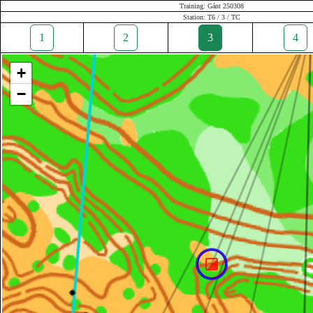
Training: Gánt 250308
Station: T6 / 3 / TC
1
2
3
4
+
−