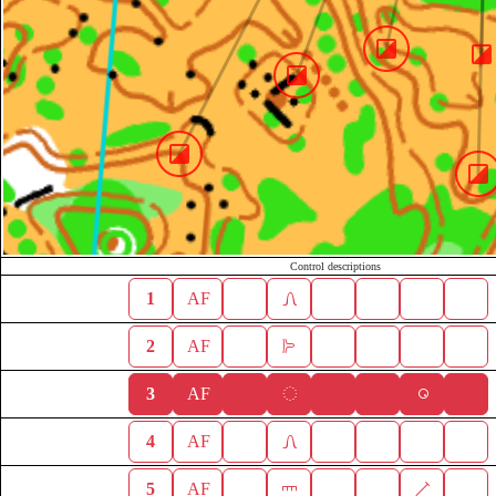
Control descriptions
1
AF
2
AF
3
AF
4
AF
5
AF