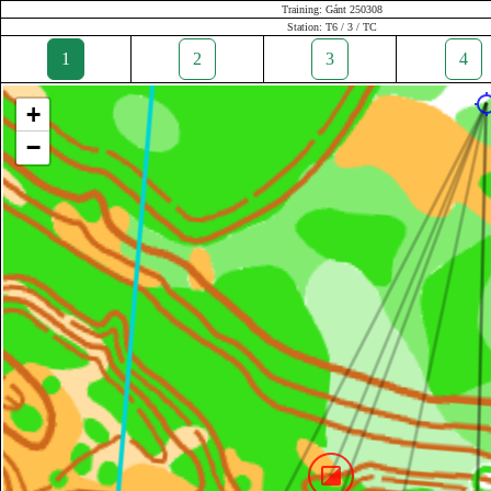
Training: Gánt 250308
Station: T6 / 3 / TC
1
2
3
4
+
−