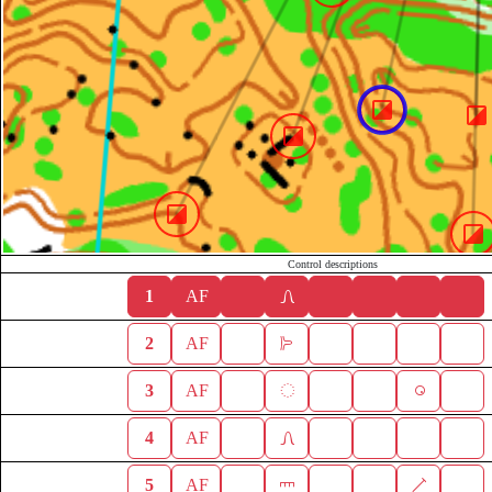
Control descriptions
1
AF
2
AF
3
AF
4
AF
5
AF