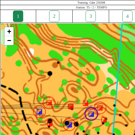
Training: Gánt 250308
Station: T5 / 2 / TEMPO
1
2
3
4
+
−