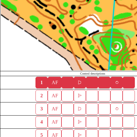
Control descriptions
1
AF
2
AF
3
AF
4
AF
5
AF