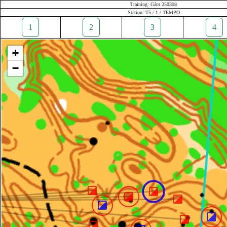
Training: Gánt 250308
Station: T5 / 1 / TEMPO
1
2
3
4
+
−