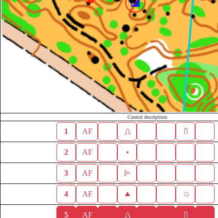
Control descriptions
1
AF
2
AF
3
AF
4
AF
5
AF