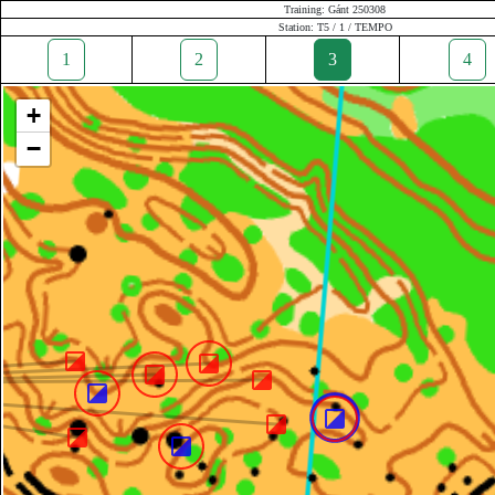
Training: Gánt 250308
Station: T5 / 1 / TEMPO
1
2
3
4
+
−