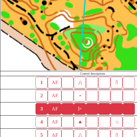
Control descriptions
1
AF
2
AF
3
AF
4
AF
5
AF