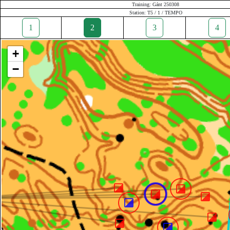
Training: Gánt 250308
Station: T5 / 1 / TEMPO
1
2
3
4
+
−