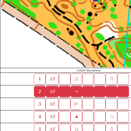
Control descriptions
1
AF
2
AF
3
AF
4
AF
5
AF