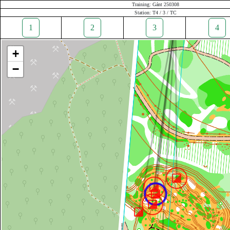
Training: Gánt 250308
Station: T4 / 3 / TC
1
2
3
4
+
−