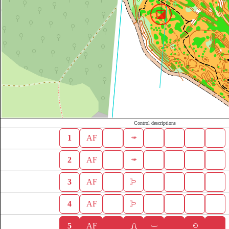
Control descriptions
1
AF
2
AF
3
AF
4
AF
5
AF