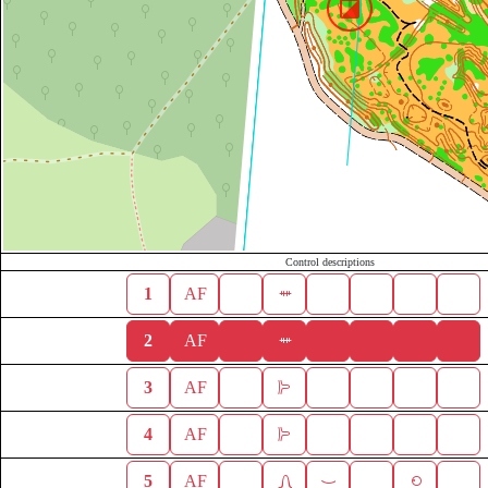
Control descriptions
1
AF
2
AF
3
AF
4
AF
5
AF