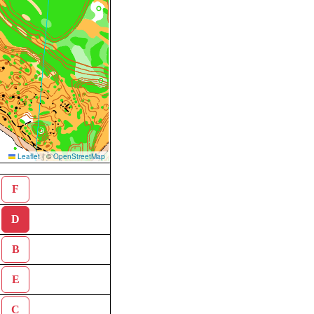
Leaflet
|
©
OpenStreetMap
F
D
B
E
C