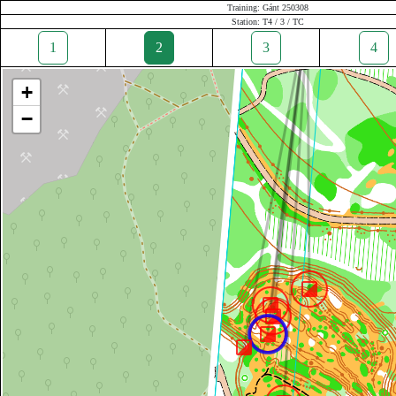
Training: Gánt 250308
Station: T4 / 3 / TC
1
2
3
4
+
−