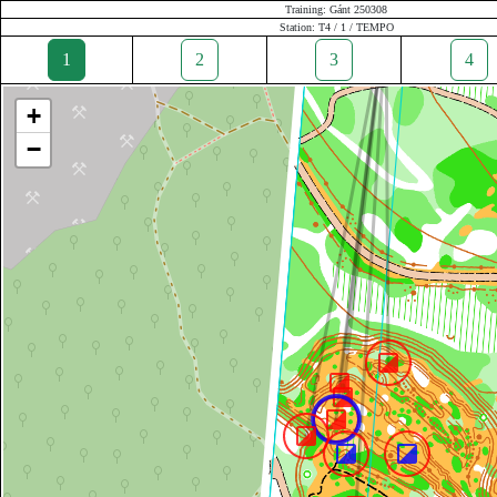
Training: Gánt 250308
Station: T4 / 1 / TEMPO
1
2
3
4
+
−