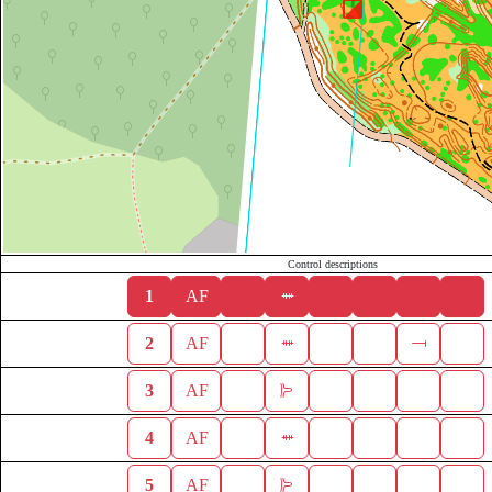
Control descriptions
1
AF
2
AF
3
AF
4
AF
5
AF