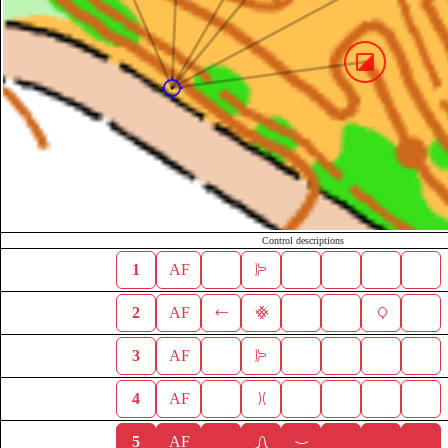
Control descriptions
1
AF
2
AF
3
AF
4
AF
5
AF