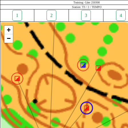
Training: Gánt 250308
Station: T3 / 2 / TEMPO
1
2
3
4
+
−