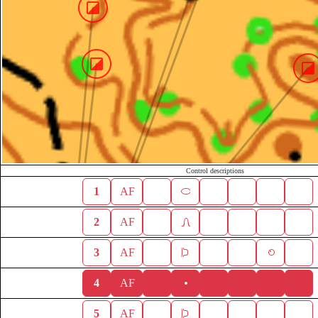
Control descriptions
1
AF
2
AF
3
AF
4
AF
5
AF