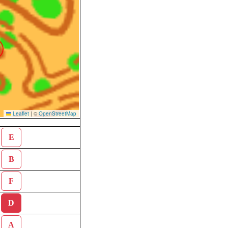
Leaflet
|
©
OpenStreetMap
E
B
F
D
A