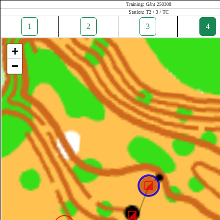
Training: Gánt 250308
Station: T2 / 3 / TC
1
2
3
4
+
−