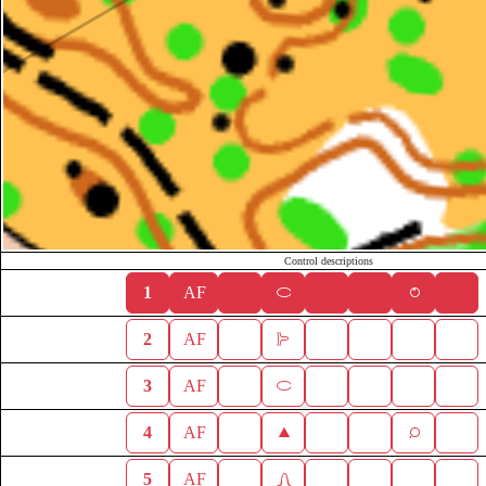
Control descriptions
1
AF
2
AF
3
AF
4
AF
5
AF