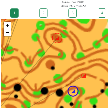
Training: Gánt 250308
Station: T2 / 2 / TEMPO
1
2
3
4
+
−