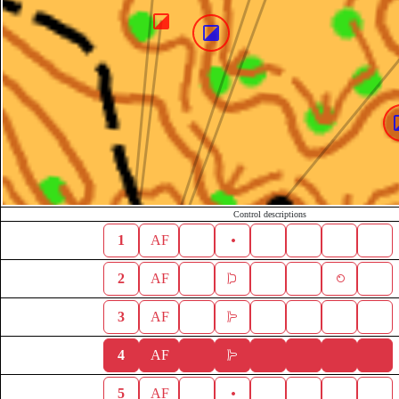
Control descriptions
1
AF
2
AF
3
AF
4
AF
5
AF