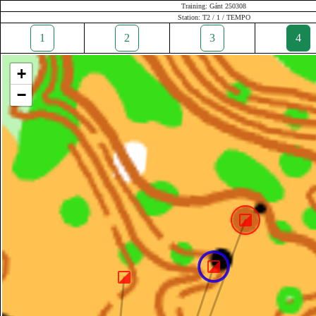
Training: Gánt 250308
Station: T2 / 1 / TEMPO
1
2
3
4
+
−