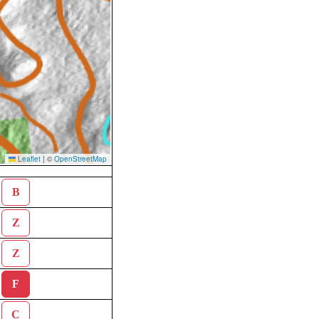
Leaflet
|
©
OpenStreetMap
B
Z
Z
F
C