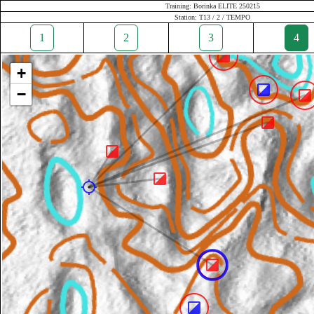
Training: Borinka ELITE 250215
Station: T13 / 2 / TEMPO
1
2
3
4
+
−