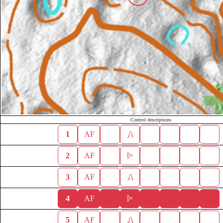
Control descriptions
1
AF
2
AF
3
AF
4
AF
5
AF