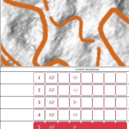
Control descriptions
1
AF
2
AF
3
AF
4
AF
5
AF