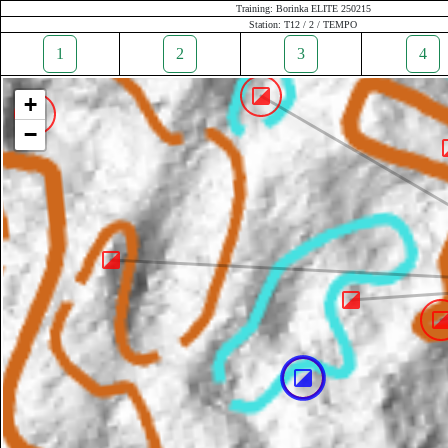
Training: Borinka ELITE 250215
Station: T12 / 2 / TEMPO
1
2
3
4
+
−