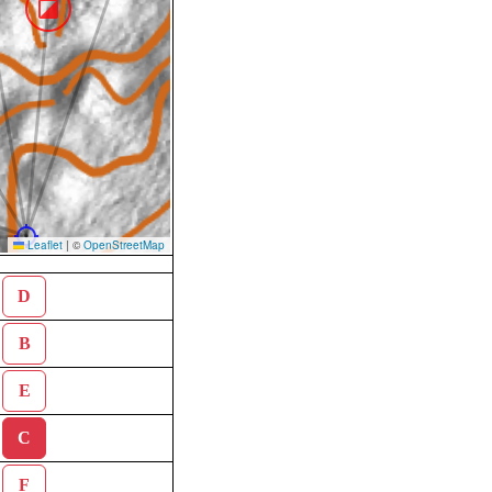
Leaflet
|
©
OpenStreetMap
D
B
E
C
F