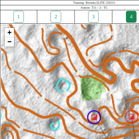
Training: Borinka ELITE 250215
Station: T11 / 3 / TC
1
2
3
4
+
−