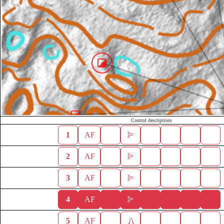
Control descriptions
1
AF
2
AF
3
AF
4
AF
5
AF