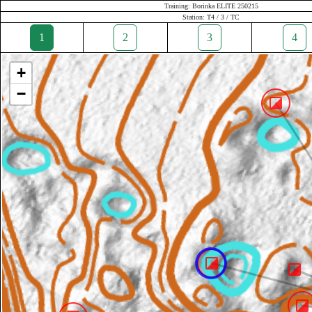
Training: Borinka ELITE 250215
Station: T4 / 3 / TC
1
2
3
4
+
−