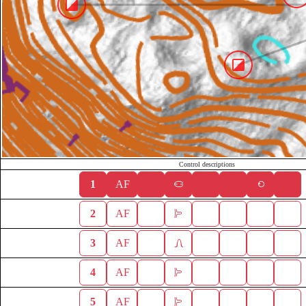
Control descriptions
1
AF
2
AF
3
AF
4
AF
5
AF