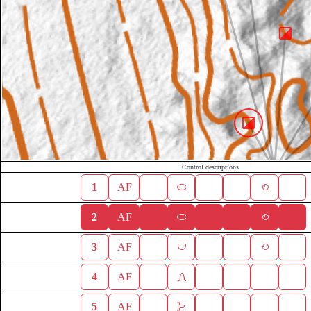
Control descriptions
1
AF
2
AF
3
AF
4
AF
5
AF