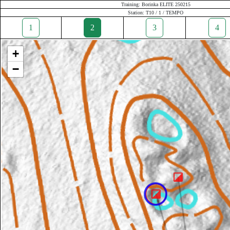
Training: Borinka ELITE 250215
Station: T10 / 1 / TEMPO
1
2
3
4
+
−