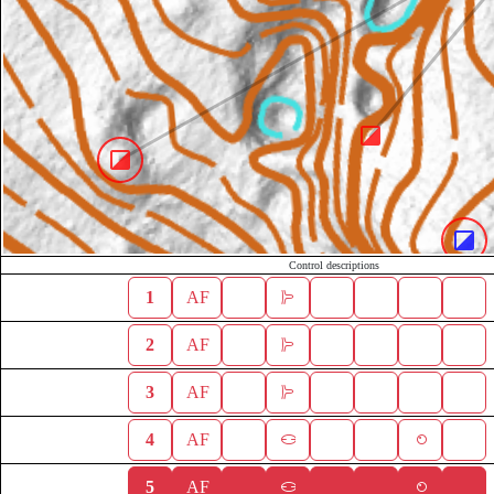
Control descriptions
1
AF
2
AF
3
AF
4
AF
5
AF