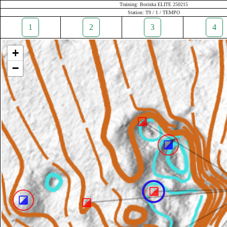
Training: Borinka ELITE 250215
Station: T9 / 1 / TEMPO
1
2
3
4
+
−