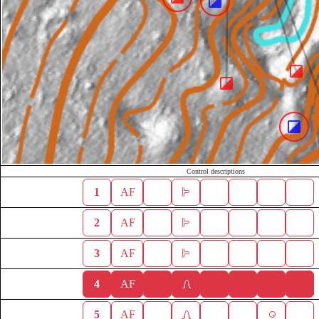
Control descriptions
1
AF
2
AF
3
AF
4
AF
5
AF