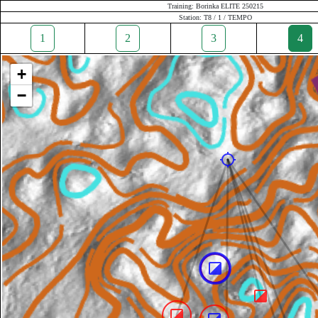
Training: Borinka ELITE 250215
Station: T8 / 1 / TEMPO
1
2
3
4
+
−