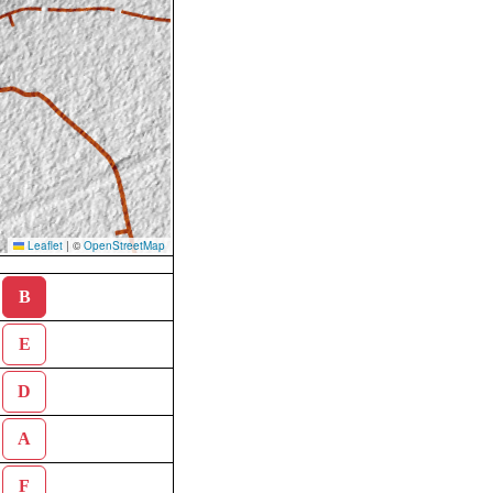
Leaflet
|
©
OpenStreetMap
B
E
D
A
F