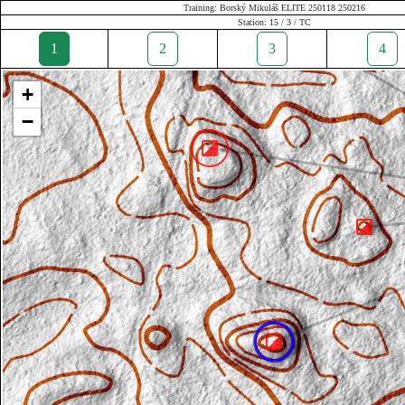
Training: Borský Mikuláš ELITE 250118 250216
Station: 15 / 3 / TC
1
2
3
4
+
−