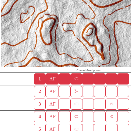
Control descriptions
1
AF
2
AF
3
AF
4
AF
5
AF