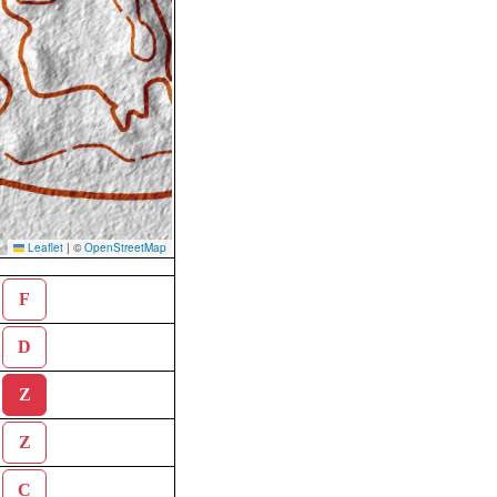
Leaflet
|
©
OpenStreetMap
F
D
Z
Z
C