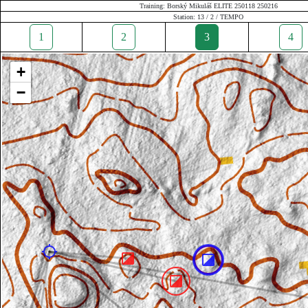
Training: Borský Mikuláš ELITE 250118 250216
Station: 13 / 2 / TEMPO
1
2
3
4
+
−