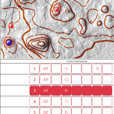
Control descriptions
1
AF
2
AF
3
AF
4
AF
5
AF