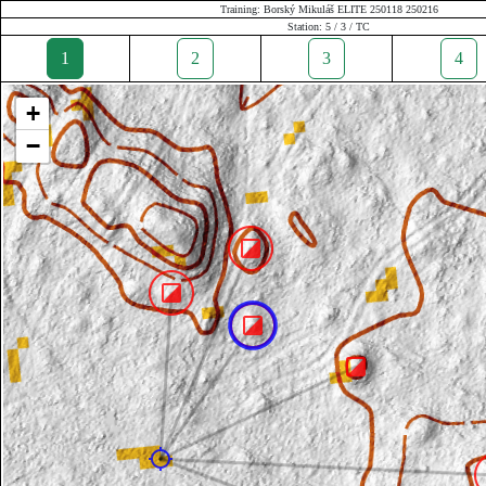
Training: Borský Mikuláš ELITE 250118 250216
Station: 5 / 3 / TC
1
2
3
4
+
−