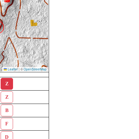
Leaflet
|
©
OpenStreetMap
Z
Z
B
F
D