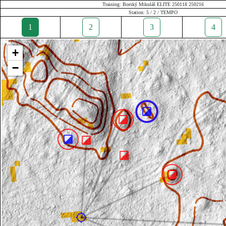
Training: Borský Mikuláš ELITE 250118 250216
Station: 5 / 2 / TEMPO
1
2
3
4
+
−