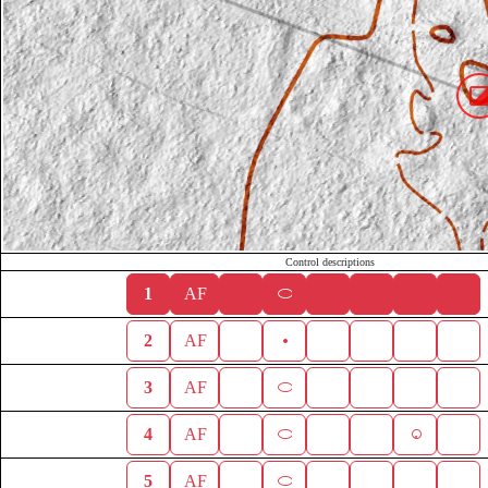
Control descriptions
1
AF
2
AF
3
AF
4
AF
5
AF