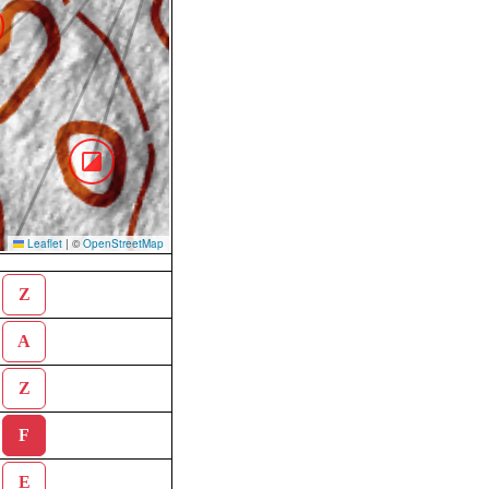
Leaflet
|
©
OpenStreetMap
Z
A
Z
F
E