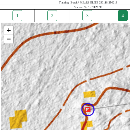
Training: Borský Mikuláš ELITE 250118 250216
Station: 9 / 1 / TEMPO
1
2
3
4
+
−