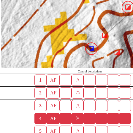
Control descriptions
1
AF
2
AF
3
AF
4
AF
5
AF